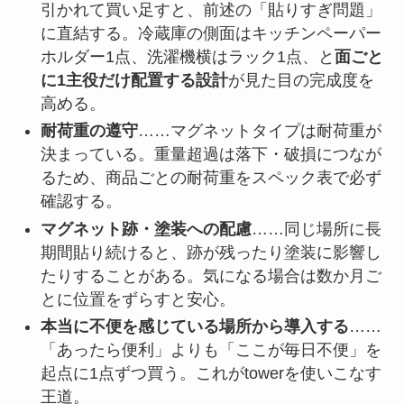
引かれて買い足すと、前述の「貼りすぎ問題」
に直結する。冷蔵庫の側面はキッチンペーパー
ホルダー1点、洗濯機横はラック1点、と
面ごと
に1主役だけ配置する設計
が見た目の完成度を
高める。
耐荷重の遵守
……マグネットタイプは耐荷重が
決まっている。重量超過は落下・破損につなが
るため、商品ごとの耐荷重をスペック表で必ず
確認する。
マグネット跡・塗装への配慮
……同じ場所に長
期間貼り続けると、跡が残ったり塗装に影響し
たりすることがある。気になる場合は数か月ご
とに位置をずらすと安心。
本当に不便を感じている場所から導入する
……
「あったら便利」よりも「ここが毎日不便」を
起点に1点ずつ買う。これがtowerを使いこなす
王道。