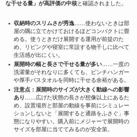
な干せる量」が高評価の中核
と確認されました。
収納時のスリムさが秀逸
……使わないときは部
屋の隅に立てかけておけるほどコンパクトに畳
める。使うときだけ展開する運用が前提のた
め、リビングや寝室に常設する物干しに比べて
生活感が出にくい。
展開時の幅と長さで干せる量が多い
……一度の
洗濯量がそれなりに多くても、ピンチハンガー
や厚手バスタオルを同時に干せる余裕がある。
注意点：展開時のサイズが大きく動線への影響
あり
……広げた状態の長さが想像以上にあるた
め、設置場所と部屋の動線を事前にシミュレー
ションしないと「展開すると通路をふさぐ」事
態になりやすい。購入前にメジャーで展開時の
サイズを部屋に当ててみるのが安全策。