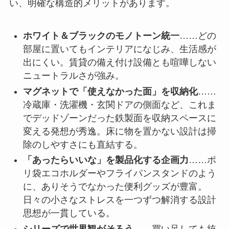
い、明確な構造的メリットがあります。
ホワイト＆ブラックのモノトーン統一
……どの
部屋に置いてもインテリアになじみ、生活感が
出にくい。賃貸の備え付け設備とも喧嘩しない
ニュートラルさが強み。
マグネットで「使えなかった面」を収納化
……
冷蔵庫・洗濯機・玄関ドアの側面など、これま
でデッドゾーンだった鉄製面を収納スペースに
変える発想が秀逸。床に物を置かない設計は掃
除のしやすさにも直結する。
「あったらいいな」を製品化する企画力
……ポ
リ袋エコホルダーやフライパンスタンドのよう
に、ありそうでなかった便利グッズが豊富。
日々の小さなストレスを一つずつ解消する設計
思想が一貫している。
シリーズで世界観がそろう
……買い足しても統