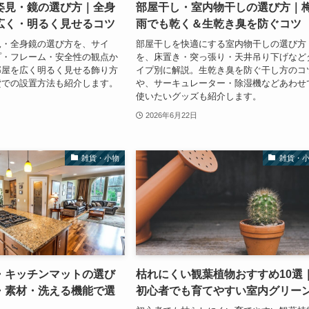
姿見・鏡の選び方｜全身
部屋干し・室内物干しの選び方｜
広く・明るく見せるコツ
雨でも乾く＆生乾き臭を防ぐコツ
見・全身鏡の選び方を、サイ
部屋干しを快適にする室内物干しの選び方
プ・フレーム・安全性の観点か
を、床置き・突っ張り・天井吊り下げなど
部屋を広く明るく見せる飾り方
イプ別に解説。生乾き臭を防ぐ干し方のコ
貸での設置方法も紹介します。
や、サーキュレーター・除湿機などあわせ
使いたいグッズも紹介します。
2026年6月22日
雑貨・小物
雑貨・
・キッチンマットの選び
枯れにくい観葉植物おすすめ10選
・素材・洗える機能で選
初心者でも育てやすい室内グリー