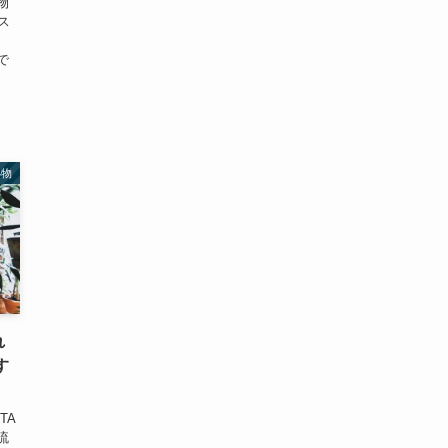
物
ス
で
小物
れ
す
TA
流