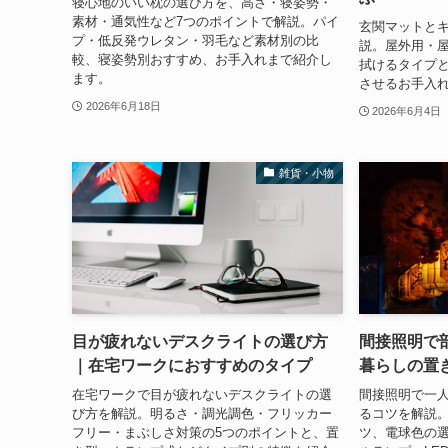
寝心地のいい枕の選び方を、高さ・寝姿勢・
素材・通気性など7つのポイントで解説。パイ
玄関マットと
プ・低反発ウレタン・羽毛など素材別の比
説。屋外用・
較、寝姿勢別おすすめ、お手入れまで紹介し
拭けるタイプ
ます。
させるお手入
2026年6月18日
2026年6月4日
雑貨・小物
目が疲れないデスクライトの選び方
間接照明で
｜在宅ワークにおすすめのタイプ
暮らしの置
在宅ワークで目が疲れないデスクライトの選
間接照明で一
び方を解説。明るさ・調光調色・フリッカー
るコツを解説。
フリー・まぶしさ対策の5つのポイントと、置
ツ、電球色の