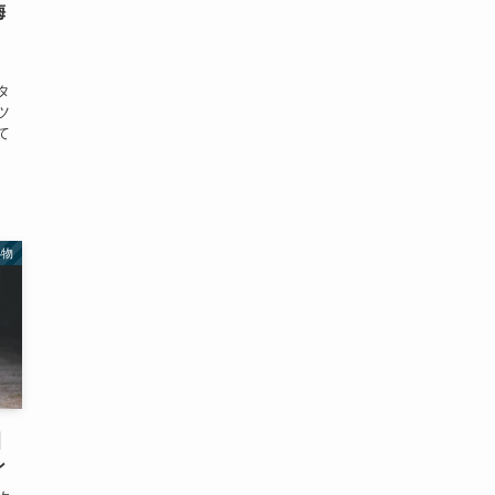
梅
タ
ツ
て
小物
｜
ン