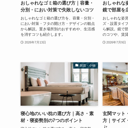
おしゃれなゴミ箱の選び方｜容量・
おしゃれな
分別・におい対策で失敗しないコツ
鏡で部屋を
おしゃれなゴミ箱の選び方を、容量・分別・
おしゃれな姿
におい対策・フタの開け方・デザインの観点
ズ・設置タイ
から解説。置き場所別のおすすめや、生活感
ら解説。鏡で
を消すコツも紹介します。
のコツや、賃
2026年7月13日
2026年7月9日
雑貨・小物
寝心地のいい枕の選び方｜高さ・素
玄関マット
材・寝姿勢別の7つのポイント
方｜サイズ
ぶ