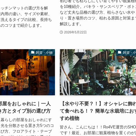
初心者でも枯らしにくい育てやすい観葉植
を10種紹介。パキラ・サンスベリア・ポト
キッチンマットの選び方を解
など丈夫な品種の選び方、枯らさない水や
屋内用の違い、サイズや素材、
り・置き場所のコツ、枯れる原因と対策ま
と洗えるタイプの比較、長持ち
解説します。
れのコツまで紹介します。
2026年5月22日
雑貨・小物
雑貨・
部屋をおしゃれに｜一人
【水やり不要？！】オシャレに飾
き方とタイプ別の選び方
て食べれる！？ 簡単な水栽培にお
すめ植物
人暮らしの部屋をおしゃれにす
光を分散させる置き方5つのコ
皆さん、こんにちは！！Ro4VE運営のSHO
選び方、フロアライト・テーブ
です！最近、お部屋に観葉植物を置くのが