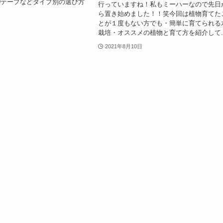
Dテープなどタイプ別の選び方
行っていますね！私もミーハーなので先日
。
ら置き始めました！！笑今回は植物育てた
とが１度もない方でも・簡単に育てられる
栽培・オススメの植物と育て方を紹介して..
2021年8月10日